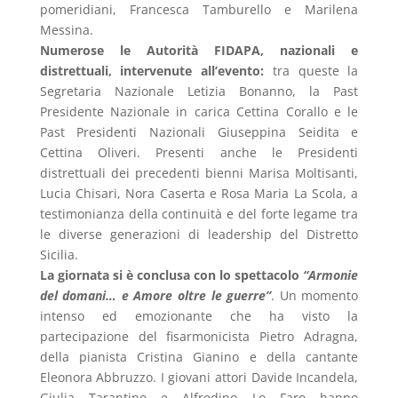
pomeridiani, Francesca Tamburello e Marilena
Messina.
Numerose le Autorità FIDAPA, nazionali e
distrettuali, intervenute all’evento:
tra queste la
Segretaria Nazionale Letizia Bonanno, la Past
Presidente Nazionale in carica Cettina Corallo e le
Past Presidenti Nazionali Giuseppina Seidita e
Cettina Oliveri. Presenti anche le Presidenti
distrettuali dei precedenti bienni Marisa Moltisanti,
Lucia Chisari, Nora Caserta e Rosa Maria La Scola, a
testimonianza della continuità e del forte legame tra
le diverse generazioni di leadership del Distretto
Sicilia.
La giornata si è conclusa con lo spettacolo
“Armonie
del domani… e Amore oltre le guerre”
. Un momento
intenso ed emozionante che ha visto la
partecipazione del fisarmonicista Pietro Adragna,
della pianista Cristina Gianino e della cantante
Eleonora Abbruzzo. I giovani attori Davide Incandela,
Giulia Tarantino e Alfredino Lo Faro hanno