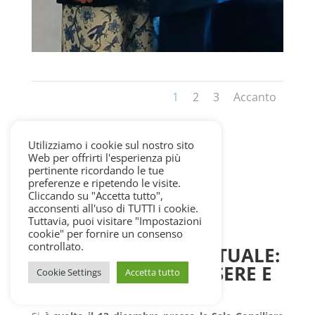
1
2
3
Accanto
Utilizziamo i cookie sul nostro sito
Web per offrirti l'esperienza più
pertinente ricordando le tue
preferenze e ripetendo le visite.
Cliccando su "Accetta tutto",
acconsenti all'uso di TUTTI i cookie.
Tuttavia, puoi visitare "Impostazioni
cookie" per fornire un consenso
controllato.
CONVEGNO DISTRETTUALE:
NUTRIZIONE, BENESSERE E
Cookie Settings
Accetta tutto
PREVENZIONE